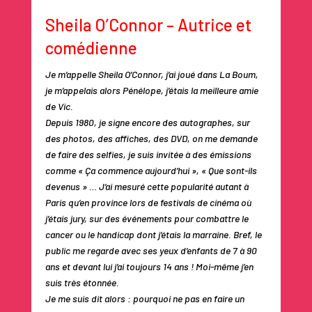
Sheila O’Connor – Autrice et
comédienne
Je m’appelle Sheila O’Connor, j’ai joué dans La Boum,
je m’appelais alors Pénélope, j’étais la meilleure amie
de Vic.
Depuis 1980, je signe encore des autographes, sur
des photos, des affiches, des DVD, on me demande
de faire des selfies, je suis invitée à des émissions
comme « Ça commence aujourd’hui », « Que sont-ils
devenus » … J’ai mesuré cette popularité autant à
Paris qu’en province lors de festivals de cinéma où
j’étais jury, sur des événements pour combattre le
cancer ou le handicap dont j’étais la marraine. Bref, le
public me regarde avec ses yeux d’enfants de 7 à 90
ans et devant lui j’ai toujours 14 ans ! Moi-même j’en
suis très étonnée.
Je me suis dit alors : pourquoi ne pas en faire un