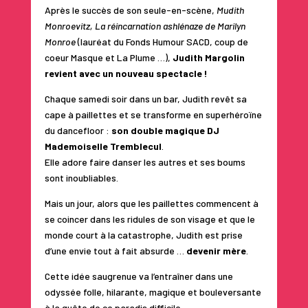
Après le succès de son seule-en-scène,
Mudith
Monroevitz, La réincarnation ashlénaze de Marilyn
Monroe
(lauréat du Fonds Humour SACD, coup de
coeur Masque et La Plume …),
Judith Margolin
revient avec un nouveau spectacle !
Chaque samedi soir dans un bar, Judith revêt sa
cape à paillettes et se transforme en superhéroïne
du dancefloor :
son double magique DJ
Mademoiselle Tremblecul
.
Elle adore faire danser les autres et ses boums
sont inoubliables.
Mais un jour, alors que les paillettes commencent à
se coincer dans les ridules de son visage et que le
monde court à la catastrophe, Judith est prise
d’une envie tout à fait absurde …
devenir mère
.
Cette idée saugrenue va l’entraîner dans une
odyssée folle, hilarante, magique et bouleversante
à la quête de ce paradis difficile.