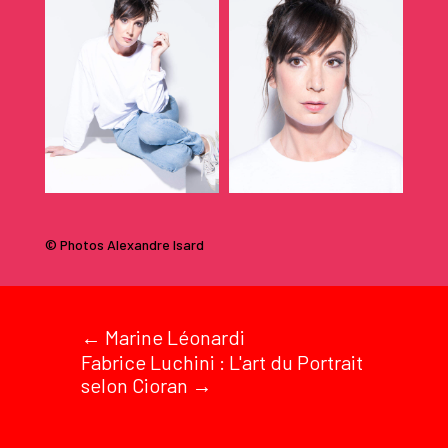
© Photos Alexandre Isard
←
Marine Léonardi
Fabrice Luchini : L'art du Portrait
selon Cioran
→